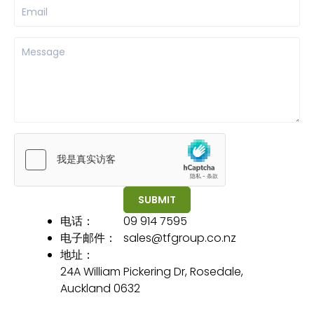
Email
*
Message
*
SUBMIT
电话：
09 914 7595
电子邮件：
sales@tfgroup.co.nz
地址：
24A William Pickering Dr, Rosedale,
Auckland 0632